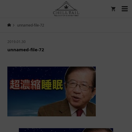

unnamed-file-72
2019.01.30
unnamed-file-72