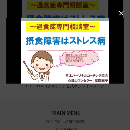

CHILLTAIL（チルテル）公式オンラインストア
MAIN MENU
CHILLTAIL （CBD DROP）
CBD原料卸売