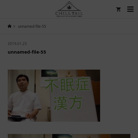

unnamed-file-55
2019.01.23
unnamed-file-55