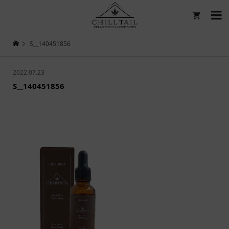

S__140451856
2022.07.23
S__140451856