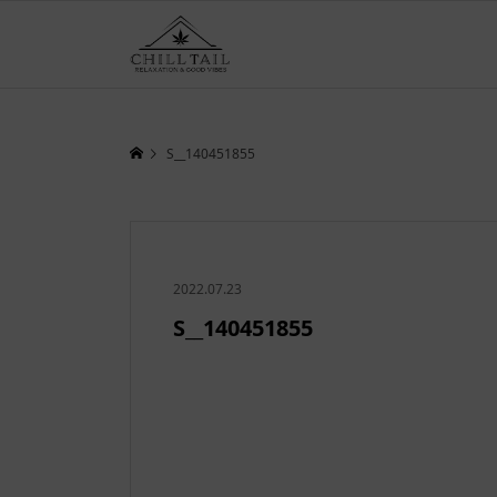
S__140451855
2022.07.23
S__140451855