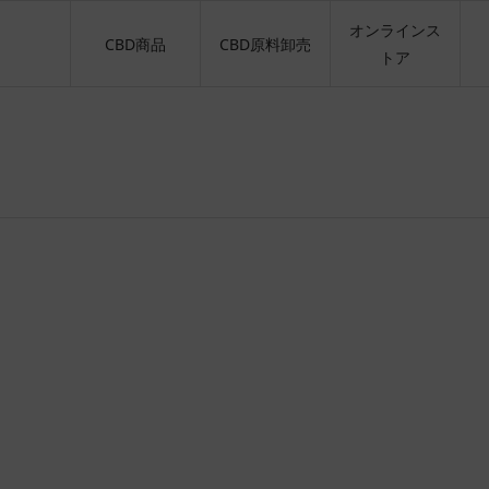
オンラインス
CBD商品
CBD原料卸売
トア