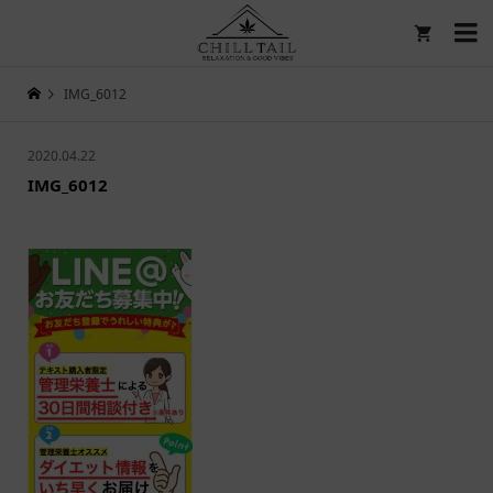

IMG_6012
2020.04.22
IMG_6012