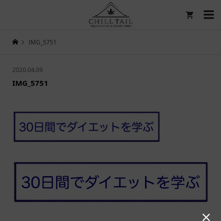

IMG_5751
2020.04.09
IMG_5751
