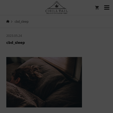

cbd_sleep
2023.05.24
cbd_sleep