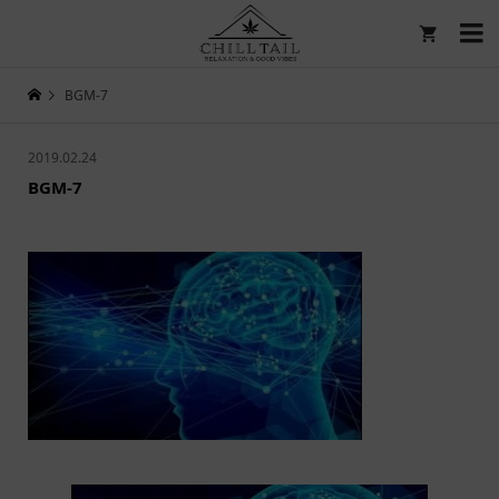

BGM-7
2019.02.24
BGM-7