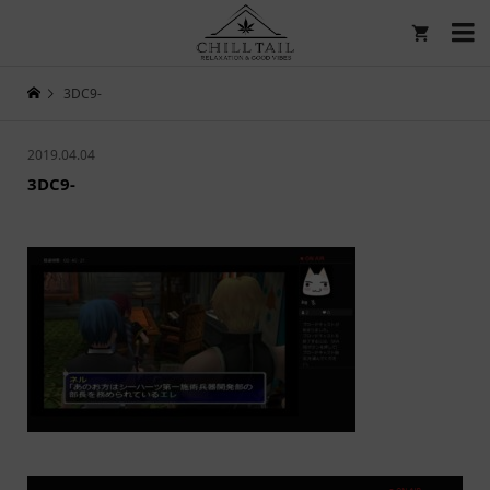

3DC9-
2019.04.04
3DC9-